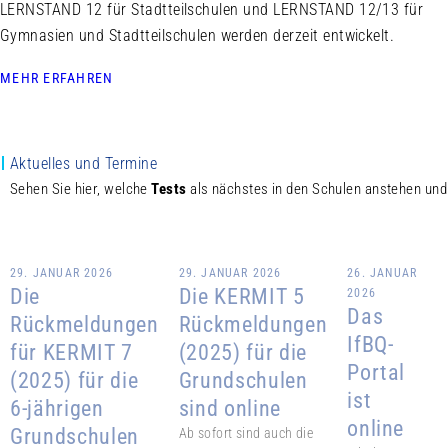
LERNSTAND 12 für Stadtteilschulen und LERNSTAND 12/13 für
Gymnasien und Stadtteilschulen werden derzeit entwickelt.
MEHR ERFAHREN
Aktuelles und Termine
Sehen Sie hier, welche
Tests
als nächstes in den Schulen anstehen un
© 4
© 5
© 6
29. JANUAR 2026
29. JANUAR 2026
26. JANUAR
Die
Die KERMIT 5
2026
Das
Rückmeldungen
Rückmeldungen
IfBQ-
für KERMIT 7
(2025) für die
Portal
(2025) für die
Grundschulen
ist
6-jährigen
sind online
online
Grundschulen
Ab sofort sind auch die