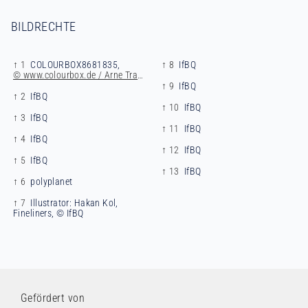
BILDRECHTE
↑ 1
COLOURBOX8681835,
↑ 8
IfBQ
© www.colourbox.de / Arne Trautmann
↑ 9
IfBQ
↑ 2
IfBQ
↑ 10
IfBQ
↑ 3
IfBQ
↑ 11
IfBQ
↑ 4
IfBQ
↑ 12
IfBQ
↑ 5
IfBQ
↑ 13
IfBQ
↑ 6
polyplanet
↑ 7
Illustrator: Hakan Kol,
Fineliners, © IfBQ
Gefördert von