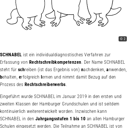
V
© 2
SCHNABEL
ist ein individualdiagnostisches Verfahren zur
Erfassung von
Rechtschreibkompetenzen
. Der Name SCHNABEL
steht für
sch
reiben (ist das Ergebnis von)
n
achdenken,
a
nwenden,
b
ehalten,
e
rfolgreich
l
ernen und nimmt damit Bezug auf den
Prozess des
Rechtschreiberwerbs
.
Eingeführt wurde SCHNABEL im Januar 2019 in den ersten und
zweiten Klassen der Hamburger Grundschulen und ist seitdem
kontinuierlich weiterentwickelt worden. Inzwischen kann
SCHNABEL in den
Jahrgangsstufen 1 bis 10
an allen Hamburger
Schulen eingesetzt werden. Die Teilnahme an SCHNABEL ist von