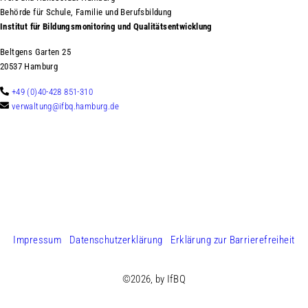
Behörde für Schule, Familie und Berufsbildung
AUSKLAPPEN
Institut für Bildungsmonitoring und Qualitätsentwicklung
ement und Service
AUSKLAPPEN
Beltgens Garten 25
20537 Hamburg
AUSKLAPPEN
+49 (0)40-428 851-310
verwaltung@ifbq.hamburg.de
Impressum
Datenschutzerklärung
Erklärung zur Barrierefreiheit
©2026, by IfBQ