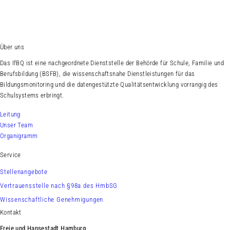
Suche
Über uns
Das IfBQ ist eine nachgeordnete Dienststelle der Behörde für Schule, Familie und
Berufsbildung (BSFB), die wissenschaftsnahe Dienstleistungen für das
tion
Bildungsmonitoring und die datengestützte Qualitätsentwicklung vorrangig des
AUSKLAPPEN
Schulsystems erbringt.
erhebung
Leitung
AUSKLAPPEN
Unser Team
 Evaluation
Organigramm
AUSKLAPPEN
Service
agnostik
AUSKLAPPEN
Stellenangebote
ichte und statistische Analysen
Vertrauensstelle nach §98a des HmbSG
AUSKLAPPEN
Wissenschaftliche Genehmigungen
und Programmevaluation
Kontakt
AUSKLAPPEN
Freie und Hansestadt Hamburg