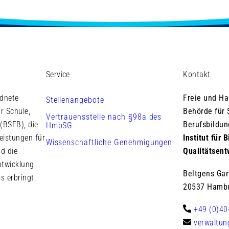
Service
Kontakt
rdnete
Freie und H
Stellenangebote
r Schule,
Behörde für 
Vertrauensstelle nach §98a des
(BSFB), die
Berufsbildun
HmbSG
eistungen für
Institut für
Wissenschaftliche Genehmigungen
d die
Qualitätsent
ntwicklung
Beltgens Gar
s erbringt.
20537 Hamb
+49 (0)40
verwaltu