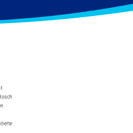
st
 Bosch
en
tierte