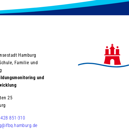
ansestadt Hamburg
Schule, Familie und
g
 Bildungsmonitoring und
wicklung
ten 25
urg
-428 851-310
ng@ifbq.hamburg.de